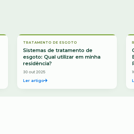
Tratamento de Esgoto
TRATAMENTO DE ESGOTO
Sistemas de tratamento de
esgoto: Qual utilizar em minha
residência?
30 out 2025
1
Ler artigo
Fossa Séptica
FOSSA SÉPTICA
O Impacto das Fossas Sépticas na
Contaminação do Lençol Freático
12 ago 2025
0