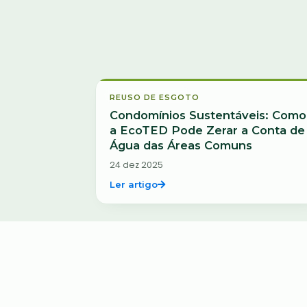
Buscar artigos por título ou tema
Reuso de Esgoto
REUSO DE ESGOTO
Condomínios Sustentáveis: Como
a EcoTED Pode Zerar a Conta de
Água das Áreas Comuns
24 dez 2025
Ler artigo
Tratamento de Esgoto
TRATAMENTO DE ESGOTO
Como o Tratamento de Esgoto e
o Reuso de Água Podem Reduzir
Enchentes?