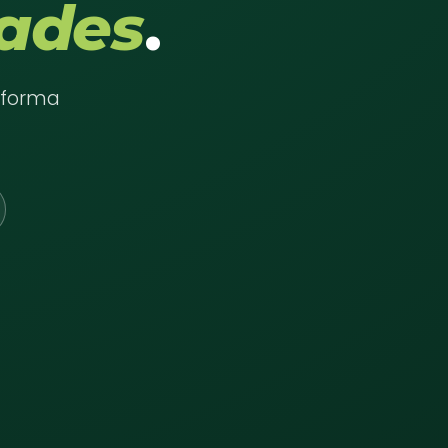
ades
.
e forma