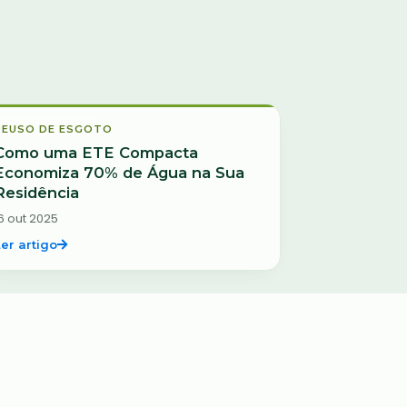
Ano de publicação
Ordenar
Reuso de Esgoto
REUSO DE ESGOTO
Como uma ETE Compacta
Economiza 70% de Água na Sua
Residência
6 out 2025
Ler artigo
Tratamento de Esgoto
TRATAMENTO DE ESGOTO
Fossa Séptica Funciona Bem para
Residências?
2 jul 2025