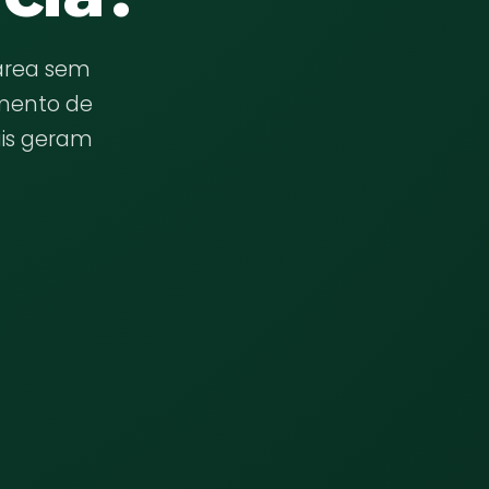
área sem
amento de
ais geram