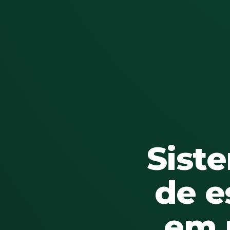
Sist
de e
em 