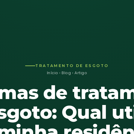
TRATAMENTO DE ESGOTO
Início
›
Blog
› Artigo
emas de trata
sgoto: Qual uti
minha residên