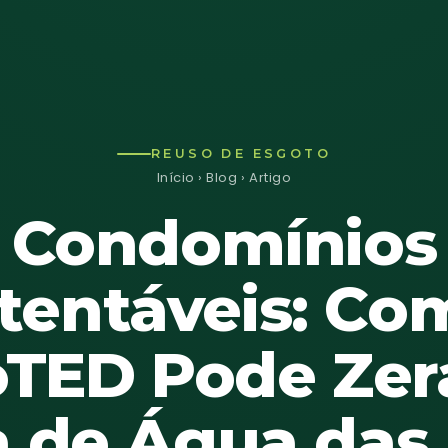
REUSO DE ESGOTO
Início
›
Blog
› Artigo
Condomínios
tentáveis: Co
TED Pode Zer
 de Água das