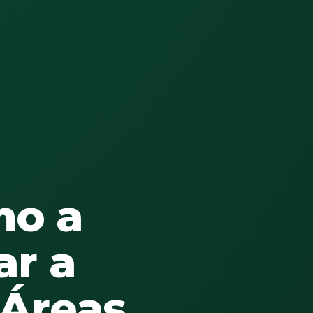
mo a
ar a
 Áreas