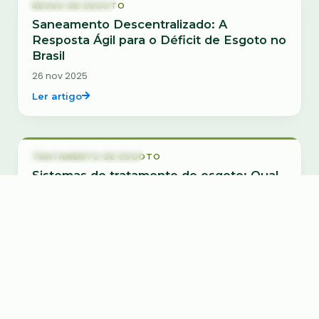
Reuso de Esgoto
REUSO DE ESGOTO
Saneamento Descentralizado: A
Resposta Ágil para o Déficit de Esgoto no
Brasil
26 nov 2025
Ler artigo
Tratamento de Esgoto
TRATAMENTO DE ESGOTO
Sistemas de tratamento de esgoto: Qual
utilizar em minha residência?
30 out 2025
Ler artigo
Fossa Séptica
FOSSA SÉPTICA
O Impacto das Fossas Sépticas na