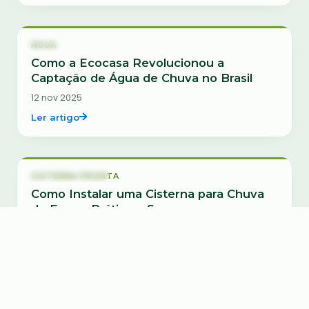
Água
ÁGUA
Como a Ecocasa Revolucionou a
Captação de Água de Chuva no Brasil
12 nov 2025
Ler artigo
Cisterna Pronta
CISTERNA PRONTA
Como Instalar uma Cisterna para Chuva
de Forma Prática e Segura
04 nov 2025
Ler artigo
Tratamento de Esgoto
TRATAMENTO DE ESGOTO