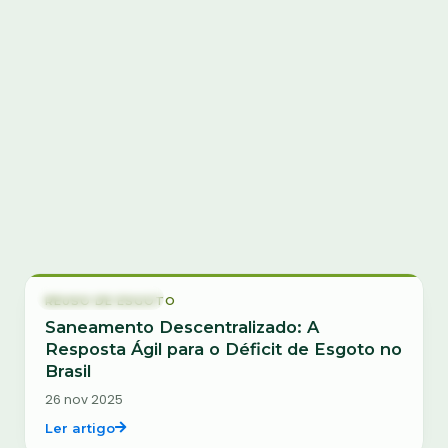
Buscar artigos por título ou tema
Ano de publicação
Ordenar
Reuso de Esgoto
REUSO DE ESGOTO
Saneamento Descentralizado: A
Resposta Ágil para o Déficit de Esgoto no
Brasil
26 nov 2025
Ler artigo