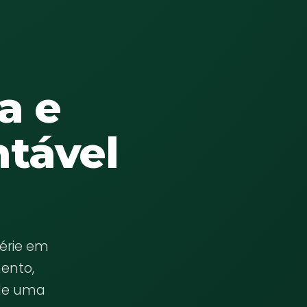
a e
ntável
érie em
mento,
 de uma