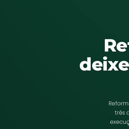
Re
deixe
Reform
três 
execuç