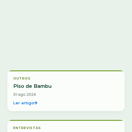
Buscar artigos por título ou tema
Ano de publicação
Ordenar
Outros
OUTROS
Piso de Bambu
01 ago 2024
Ler artigo
Entrevistas
ENTREVISTAS