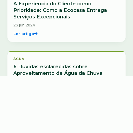
A Experiência do Cliente como
Prioridade: Como a Ecocasa Entrega
Serviços Excepcionais
26 jun 2024
Ler artigo
Água
ÁGUA
6 Dúvidas esclarecidas sobre
Aproveitamento de Água da Chuva
23 jan 2023
Ler artigo
Água
ÁGUA
Sustentabilidade e Legislação: As Leis
Interferindo no Futuro do Meio Ambiente