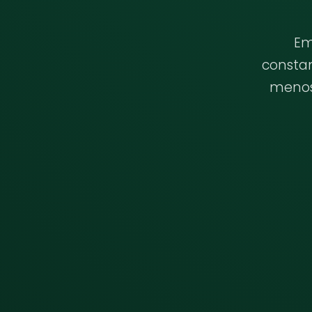
Em
consta
menos 