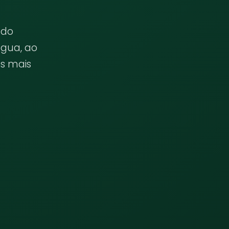
ado
gua, ao
es mais