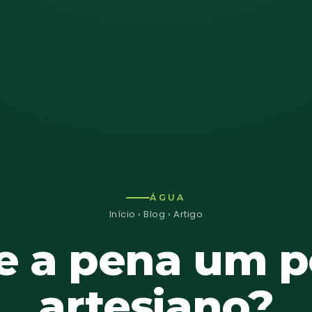
ÁGUA
Início
›
Blog
› Artigo
e a pena um 
artesiano?