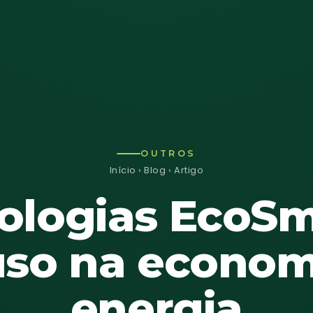
OUTROS
Início
›
Blog
› Artigo
ologias EcoSm
uso na econom
energia