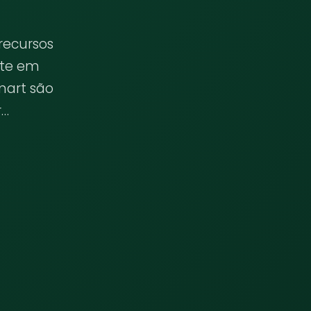
recursos
nte em
mart são
r…