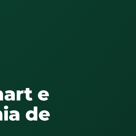
art e
ia de