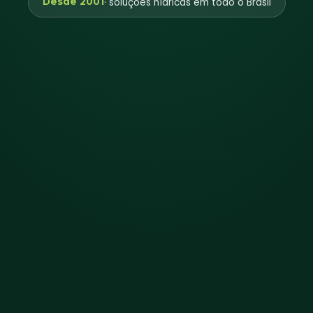
Desde 2001
· soluções hídricas em todo o Brasil