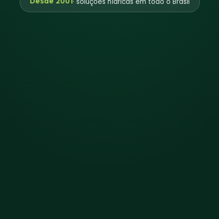
Desde 2001
· soluções hídricas em todo o Brasil