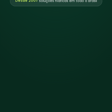
Desde 2001
· soluções hídricas em todo o Brasil