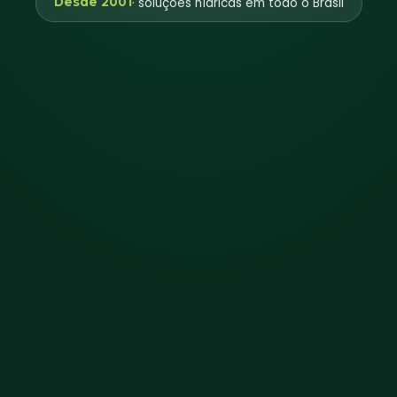
Desde 2001
· soluções hídricas em todo o Brasil