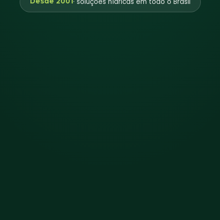
Desde 2001
· soluções hídricas em todo o Brasil