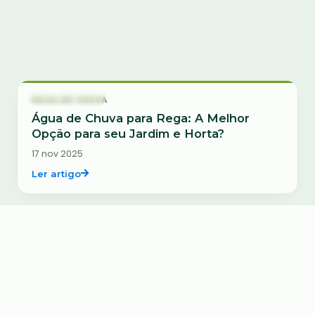
Ordenar
Água de chuva
ÁGUA DE CHUVA
Água de Chuva para Rega: A Melhor
Opção para seu Jardim e Horta?
17 nov 2025
Ler artigo
Água de chuva
ÁGUA DE CHUVA
Como Irrigar com Água de Chuva sem
Comprometer a Saúde das Plantas
19 jun 2025
Ler artigo