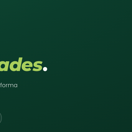
ades
.
e forma