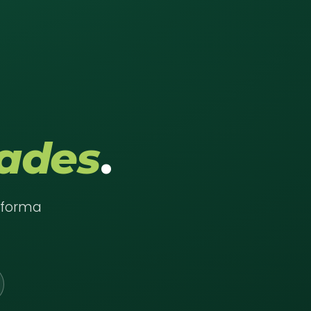
ades
.
e forma