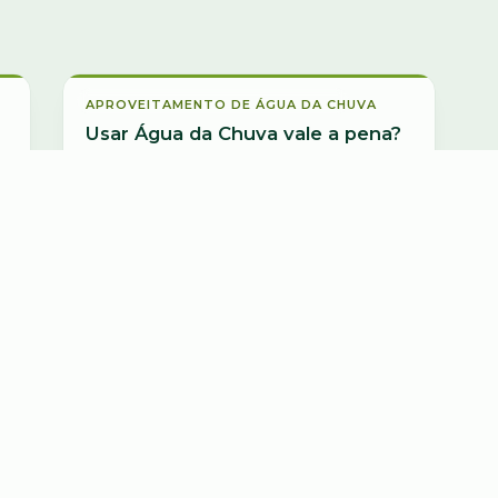
Aproveitamento de Água da Chuva
APROVEITAMENTO DE ÁGUA DA CHUVA
Usar Água da Chuva vale a pena?
Conheça os benefícios
17 jul 2017
Ler artigo