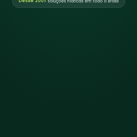
Desde 2001
· soluções hídricas em todo o Brasil