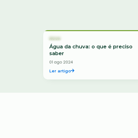
Água
ÁGUA
Água da chuva: o que é preciso
saber
01 ago 2024
Ler artigo
Água
ÁGUA
6 Dúvidas esclarecidas sobre
Aproveitamento de Água da
Chuva
23 jan 2023