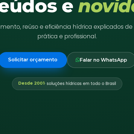
eúdos e
novid
ento, reúso e eficiência hídrica explicados d
prática e profissional.
Solicitar orçamento
Falar no WhatsApp
Desde 2001
· soluções hídricas em todo o Brasil