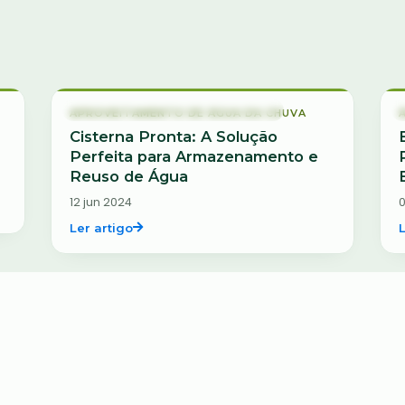
Aproveitamento de Água da Chuva
APROVEITAMENTO DE ÁGUA DA CHUVA
Cisterna Pronta: A Solução
Perfeita para Armazenamento e
Reuso de Água
12 jun 2024
0
Ler artigo
Água
ÁGUA
3 Coisas que Ninguém te Contou
Sobre Uma Cisterna
09 jan 2023
2
Ler artigo