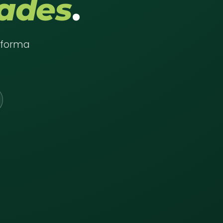
ades
.
e forma