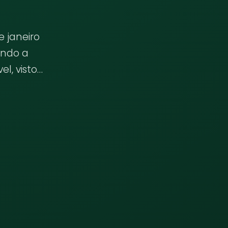
e janeiro
undo a
l, visto…