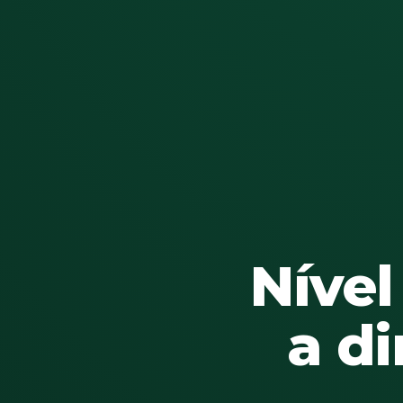
Nível
a d