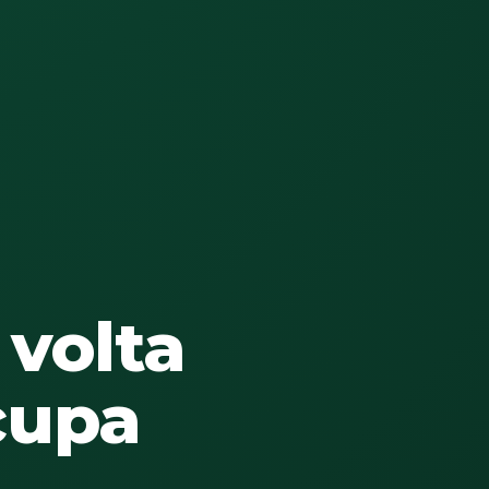
 volta
cupa