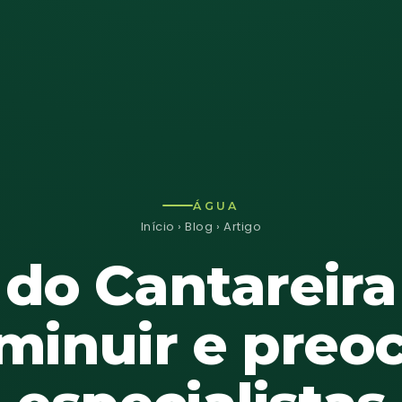
ÁGUA
Início
›
Blog
› Artigo
 do Cantareira
iminuir e preo