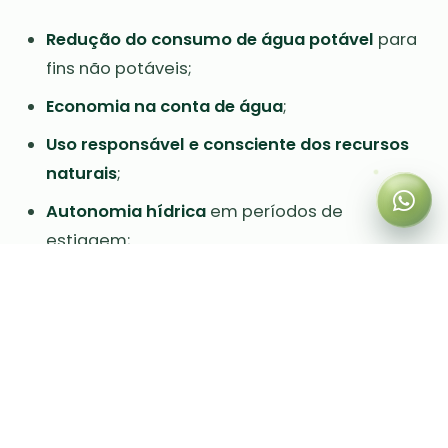
Redução do consumo de água potável
para
fins não potáveis;
Economia na conta de água
;
Uso responsável e consciente dos recursos
naturais
;
Autonomia hídrica
em períodos de
estiagem;
Menor impacto ambiental
sobre rios e
lençóis freáticos.
Com um bom sistema de captação e
armazenamento, é possível reutilizar a água da
chuva para
regar jardins, lavar calçadas,