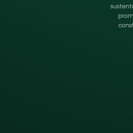
sustent
prom
const