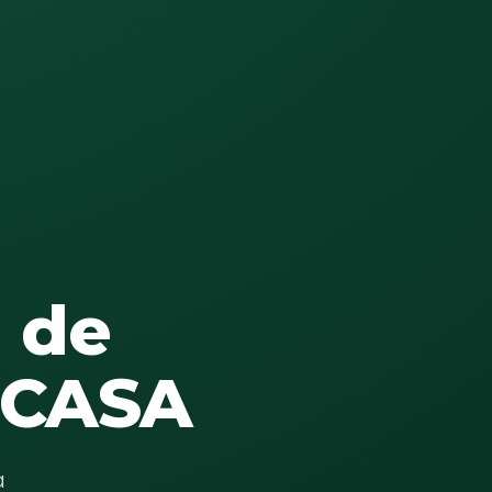
 de
OCASA
a