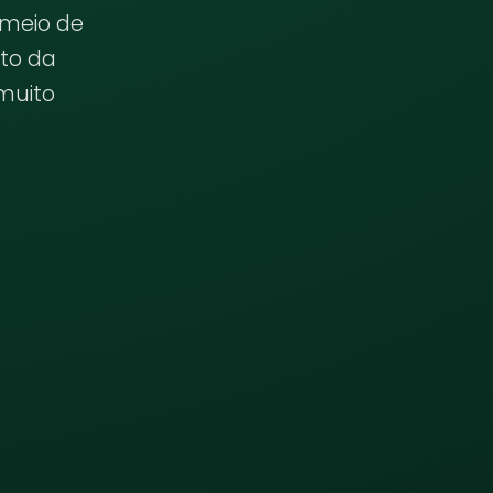
 meio de
to da
 muito