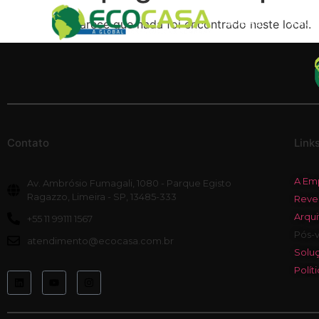
SOBRE
ARQU
Parece que nada foi encontrado neste local.
Contato
Link
A Em
Av. Ambrósio Fumagali, 1080 - Parque Egisto
Ragazzo, Limeira - SP, 13485-333
Reve
Arqui
+55 11 99111 1567
Pós-
atendimento@ecocasa.com.br
Soluç
Polít