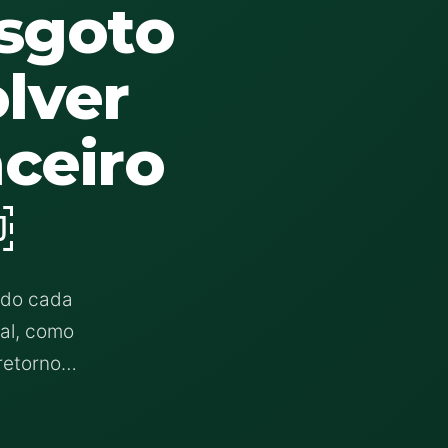
sgoto
lver
ceiro
￼
ndo cada
nal, como
 retorno…