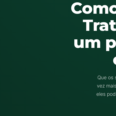
Como
Tra
um p
Que os 
vez mais
eles pod