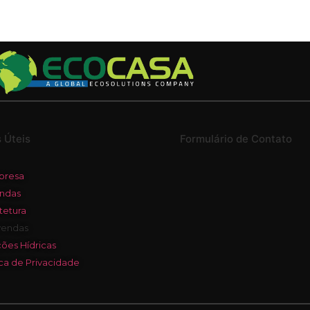
ITETURA
ARQUIVOS
TECNOLOGIAS
BLOG
R
s Úteis
Formulário de Contato
presa
ndas
tetura
vendas
ões Hídricas
ica de Privacidade