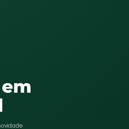
s em
l
novidade