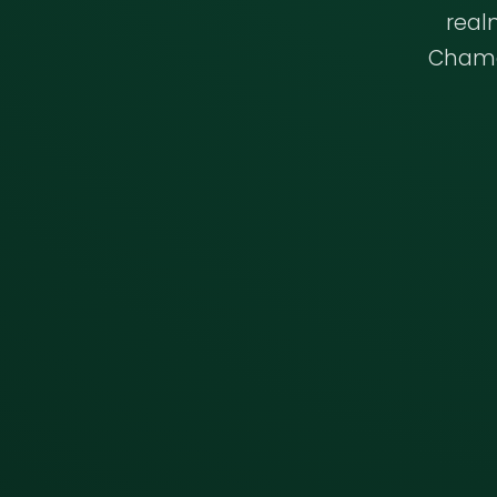
real
Chamad