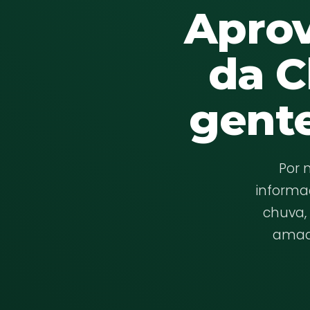
Apro
da C
gente
Por 
informa
chuva,
amado