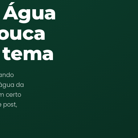
 Água
pouca
o tema
nando
 água da
m certo
 post,