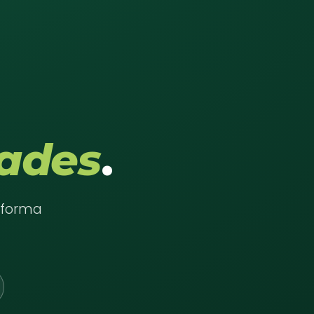
ades
.
e forma