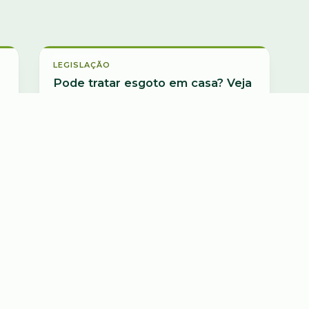
Legislação
LEGISLAÇÃO
Pode tratar esgoto em casa? Veja
o que diz a legislação ♻️
28 abr 2025
Ler artigo